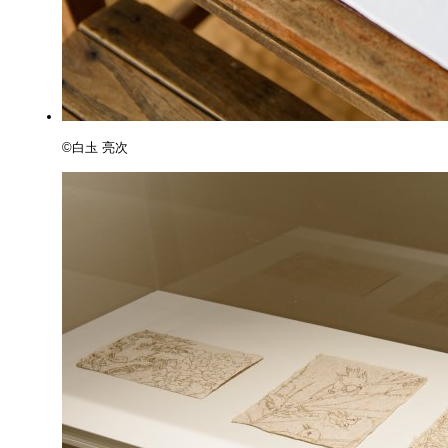
©️白圡 亮次