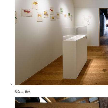
©️白圡 亮次