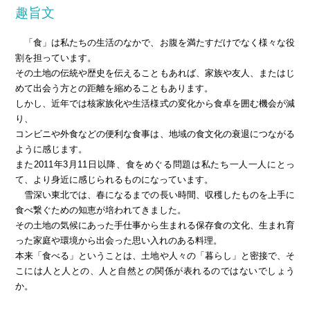
趣旨文
「食」は私たちの生活のなかで、お腹を満たすだけでなく様々な役
割を担っています。
その土地の伝統や歴史を伝えることもあれば、家族や友人、またはじ
めて出会う方との距離を縮めることもあります。
しかし、近年では核家族化や生活様式の変化から食卓を囲む機会が減
り、
コンビニや外食などの便利な食事は、地域の食文化の衰退につながる
ように感じます。
また2011年3月11日以降、食をめぐる問題は私たち一人一人にとっ
て、より身近に感じられるものになっています。
雪深い東北では、春になるまでの長い時間、収穫したものを上手に
食べ繋ぐための知恵が培われてきました。
その土地の気候にあった手仕事から生まれる保存食の文化、生まれ育
った家庭や環境から出会った思い入れのある料理。
本来「食べる」ということは、土地や人々の「暮らし」と密接で、そ
こには人と人との、人と自然との関係が表れるのではないでしょう
か。