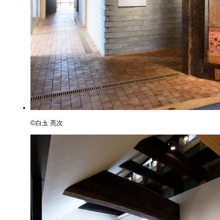
©️白圡 亮次