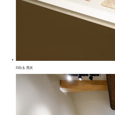
©️白圡 亮次