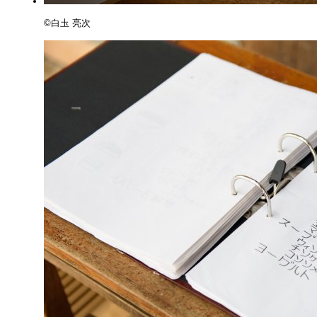
©️白圡 亮次