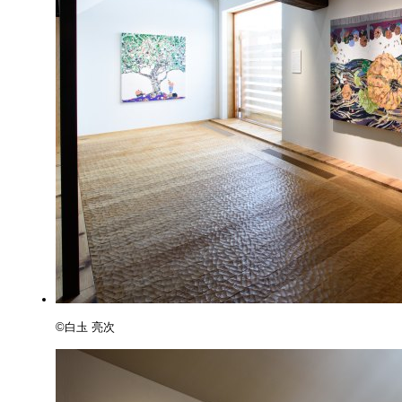
©️白圡 亮次