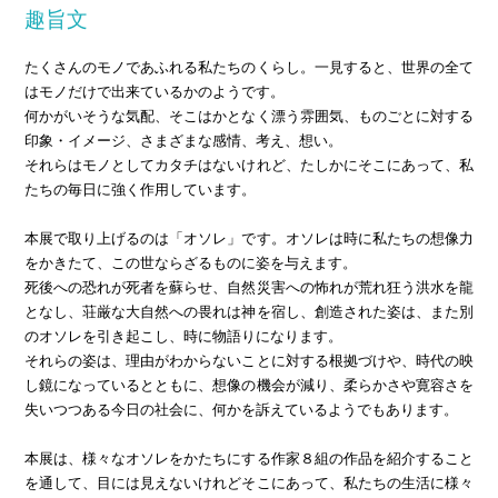
趣旨文
たくさんのモノであふれる私たちのくらし。一見すると、世界の全て
はモノだけで出来ているかのようです。
何かがいそうな気配、そこはかとなく漂う雰囲気、ものごとに対する
印象・イメージ、さまざまな感情、考え、想い。
それらはモノとしてカタチはないけれど、たしかにそこにあって、私
たちの毎日に強く作用しています。
本展で取り上げるのは「オソレ」です。オソレは時に私たちの想像力
をかきたて、この世ならざるものに姿を与えます。
死後への恐れが死者を蘇らせ、自然災害への怖れが荒れ狂う洪水を龍
となし、荘厳な大自然への畏れは神を宿し、創造された姿は、また別
のオソレを引き起こし、時に物語りになります。
それらの姿は、理由がわからないことに対する根拠づけや、時代の映
し鏡になっているとともに、想像の機会が減り、柔らかさや寛容さを
失いつつある今日の社会に、何かを訴えているようでもあります。
本展は、様々なオソレをかたちにする作家８組の作品を紹介すること
を通して、目には見えないけれどそこにあって、私たちの生活に様々