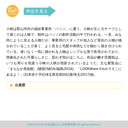
小林は郡山市内の福祉事業所「パッソ」に通う。小林が主にモチーフとし
て描くのは人物で、制作はパッソの創作活動の中で行われる。一見、みな
同じように見える人物だが、事業所のスタッフや知人など実在の人物が描
かれていることが多く、よく見ると毛髪や表情などが細かく描き分けられ
ている。迷いなく一気に描かれる人物はシンプルな形で表現されており、
簡素化された可愛らしさに、思わず頬がほころぶ。作品が醸す雰囲気は、
いつも周りを気遣う小林の人柄が投影されているようだ。主な展覧会に
「まちなか美術館」(猪苗代町内/福島/2018)、「LOOK!there it isホラそこに
あるよ！」(日本赤十字社埼玉県支部旧社屋/埼玉/2017)他。
出展歴
©2018-2026 社会福祉法人安積愛育園 All rights reserved.