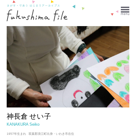
神長倉 せい子
KANAKURA Seiko
1957年生まれ
双葉郡浪江町出身・いわき市在住