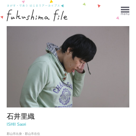
石井里織
ISHII Saori
郡山市出身・郡山市在住