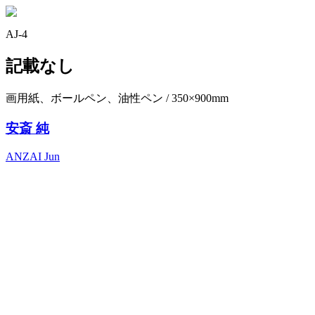
AJ-4
記載なし
画用紙、ボールペン、油性ペン / 350×900mm
安斎 純
ANZAI Jun