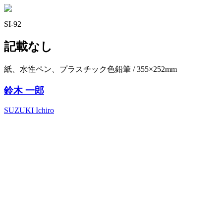
SI-92
記載なし
紙、水性ペン、プラスチック色鉛筆 / 355×252mm
鈴木 一郎
SUZUKI Ichiro