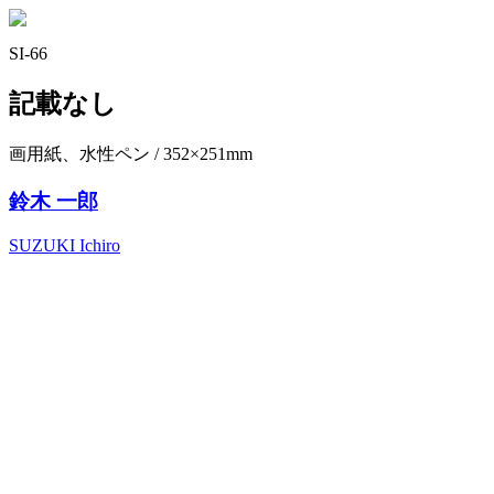
SI-66
記載なし
画用紙、水性ペン / 352×251mm
鈴木 一郎
SUZUKI Ichiro