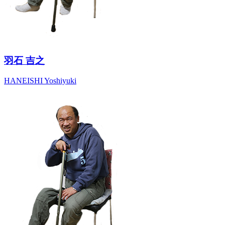
羽石 吉之
HANEISHI Yoshiyuki