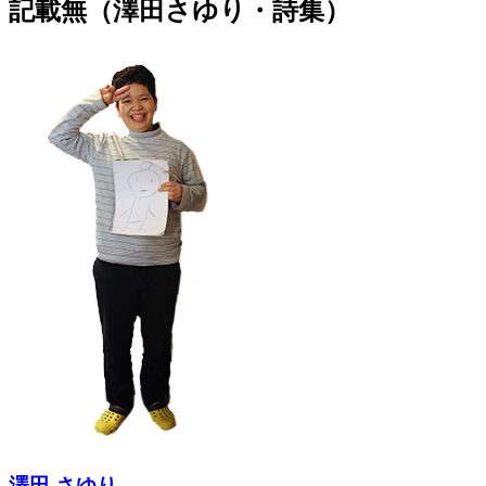
記載無（澤田さゆり・詩集）
澤田 さゆり